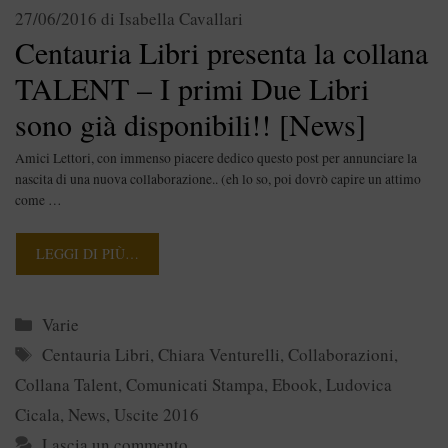
27/06/2016
di
Isabella Cavallari
Centauria Libri presenta la collana
TALENT – I primi Due Libri
sono già disponibili!! [News]
Amici Lettori, con immenso piacere dedico questo post per annunciare la
nascita di una nuova collaborazione.. (eh lo so, poi dovrò capire un attimo
come …
LEGGI DI PIÙ…
Categorie
Varie
Tag
Centauria Libri
,
Chiara Venturelli
,
Collaborazioni
,
Collana Talent
,
Comunicati Stampa
,
Ebook
,
Ludovica
Cicala
,
News
,
Uscite 2016
Lascia un commento