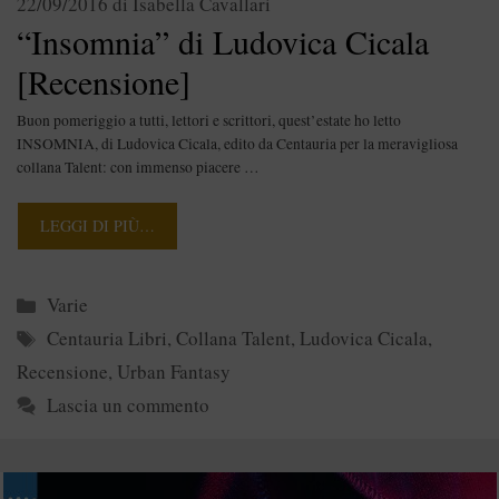
22/09/2016
di
Isabella Cavallari
“Insomnia” di Ludovica Cicala
[Recensione]
Buon pomeriggio a tutti, lettori e scrittori, quest’estate ho letto
INSOMNIA, di Ludovica Cicala, edito da Centauria per la meravigliosa
collana Talent: con immenso piacere …
LEGGI DI PIÙ…
Categorie
Varie
Tag
Centauria Libri
,
Collana Talent
,
Ludovica Cicala
,
Recensione
,
Urban Fantasy
Lascia un commento