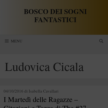
Vai
BOSCO DEI SOGNI
al
contenuto
FANTASTICI
MENU
Ludovica Cicala
04/10/2016
di
Isabella Cavallari
I Martedì delle Ragazze –
Citazioni e Tazze di The #27