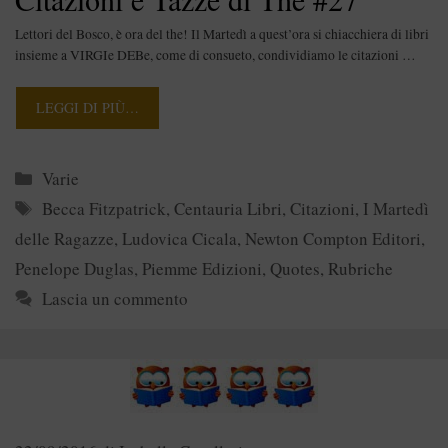
Lettori del Bosco, è ora del the! Il Martedì a quest’ora si chiacchiera di libri
insieme a VIRGIe DEBe, come di consueto, condividiamo le citazioni …
LEGGI DI PIÙ…
Categorie
Varie
Tag
Becca Fitzpatrick
,
Centauria Libri
,
Citazioni
,
I Martedì
delle Ragazze
,
Ludovica Cicala
,
Newton Compton Editori
,
Penelope Duglas
,
Piemme Edizioni
,
Quotes
,
Rubriche
Lascia un commento