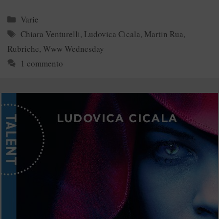
Categorie
Varie
Tag
Chiara Venturelli
,
Ludovica Cicala
,
Martin Rua
,
Rubriche
,
Www Wednesday
1 commento