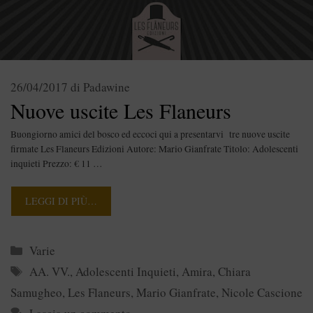
26/04/2017
di
Padawine
Nuove uscite Les Flaneurs
Buongiorno amici del bosco ed eccoci qui a presentarvi tre nuove uscite
firmate Les Flaneurs Edizioni Autore: Mario Gianfrate Titolo: Adolescenti
inquieti Prezzo: € 11 …
LEGGI DI PIÙ…
Categorie
Varie
Tag
AA. VV.
,
Adolescenti Inquieti
,
Amira
,
Chiara
Samugheo
,
Les Flaneurs
,
Mario Gianfrate
,
Nicole Cascione