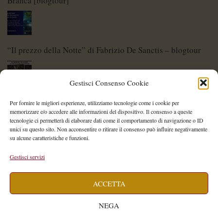
Branca [blogtour]
“Il prezzo della Notte” di Fabrizio De Sanctis – blogtour
Gestisci Consenso Cookie
Di Spade e di Eroi – Storie di Lame Leggendarie
Per fornire le migliori esperienze, utilizziamo tecnologie come i cookie per
memorizzare e/o accedere alle informazioni del dispositivo. Il consenso a queste
tecnologie ci permetterà di elaborare dati come il comportamento di navigazione o ID
unici su questo sito. Non acconsentire o ritirare il consenso può influire negativamente
su alcune caratteristiche e funzioni.
Shelley Project: al via l’edizione 2026
Gestisci servizi
ACCETTA
Saegea – Storia di una diversa di Alessia Vallebona
NEGA