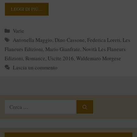
LEGGI DI PIÙ…
Categorie
Varie
Tag
Antonella Maggio
,
Dino Cassone
,
Federica Loreti
,
Les
Flaneurs Edizioni
,
Mario Gianfrate
,
Novità Les Flaneurs
Edizioni
,
Romance
,
Uscite 2016
,
Waldemaro Morgese
Lascia un commento
Ricerca
per: