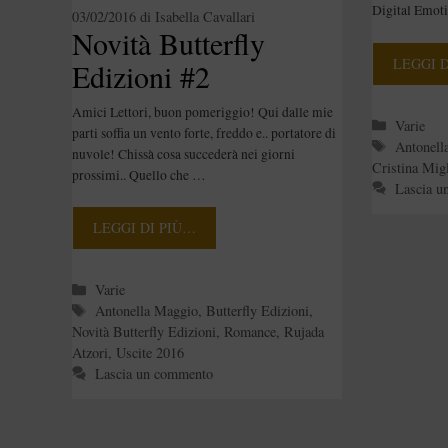
Digital Emot
03/02/2016
di
Isabella Cavallari
Novità Butterfly
LEGGI 
Edizioni #2
Amici Lettori, buon pomeriggio! Qui dalle mie
Categori
Varie
parti soffia un vento forte, freddo e.. portatore di
Tag
Antonell
nuvole! Chissà cosa succederà nei giorni
Cristina Migl
prossimi.. Quello che …
Lascia u
LEGGI DI PIÙ…
Categorie
Varie
Tag
Antonella Maggio
,
Butterfly Edizioni
,
Novità Butterfly Edizioni
,
Romance
,
Rujada
Atzori
,
Uscite 2016
Lascia un commento