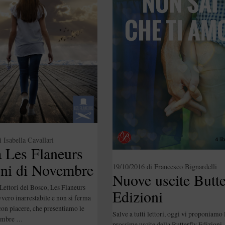
i
Isabella Cavallari
à Les Flaneurs
oni di Novembre
19/10/2016
di
Francesco Bignardelli
Nuove uscite Butte
 Lettori del Bosco, Les Flaneurs
Edizioni
vvero inarrestabile e non si ferma
con piacere, che presentiamo le
Salve a tutti lettori, oggi vi proponiamo 
vembre …
prossime uscite della Butterfly Edizion