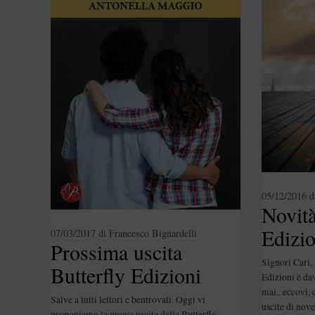
05/12/2016
d
Novit
Edizi
07/03/2017
di
Francesco Bignardelli
Prossima uscita
2016
Signori Cari,
Butterfly Edizioni
Edizioni è da
mai.. eccovi, 
Salve a tutti lettori e bentrovati. Oggi vi
uscite di no
proponiamo la nuova uscita della Butterfly