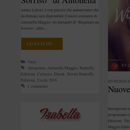
Maggio
Amici Lettori, è con piacere che annunciamo che
da domani sarà disponibile il nuovo romanzo di
Antonella Maggio: sto parlando di “Regalami un
Sorriso”, edito …
LEGGI DI PIÙ…
Categorie
Varie
Tag
Anteprima
,
Antonella Maggio
,
Butterfly
Edizioni
,
Cartaceo
,
Ebook
,
Novità Butterfly
Edizioni
,
Uscite 2016
05/10/2016
d
Nuove 
1 commento
Buongiorno am
proponiamo le
Edizioni Tito
Maggio Editor