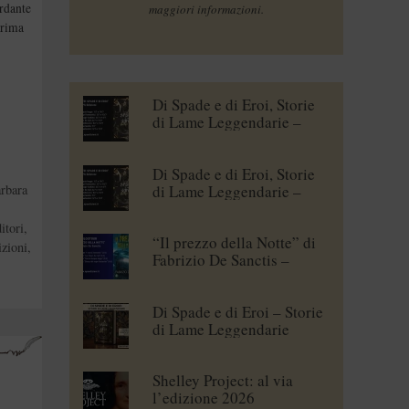
rdante
maggiori informazioni.
prima
Di Spade e di Eroi, Storie
di Lame Leggendarie –
Maena Delrio [blogtour]
,
Di Spade e di Eroi, Storie
di Lame Leggendarie –
rbara
Roberto Branca [blogtour]
tori
,
“Il prezzo della Notte” di
zioni
,
Fabrizio De Sanctis –
blogtour
Di Spade e di Eroi – Storie
di Lame Leggendarie
Shelley Project: al via
l’edizione 2026