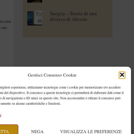
Saegea – Storia di una
diversa di Alessia
in casa
Vallebona
e sue
Gestisci Consenso Cookie
oni
,
Libri
 migliori esperienze, utilizziamo tecnologie come i cookie per memorizzare e/o accedere
oni del dispositivo. Il consenso a queste tecnologie ci permetterà di elaborare dati come il
tterfly
di navigazione o ID unici su questo sito. Non acconsentire o ritirare il consenso può
vamente su alcune caratteristiche e funzioni.
i
ETTA
NEGA
VISUALIZZA LE PREFERENZE