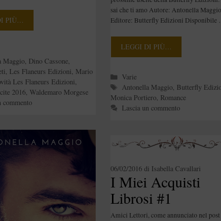
sai che ti amo Autore: Antonella Maggi
DI PIÙ…
Editore: Butterfly Edizioni Disponibile
LEGGI DI PIÙ…
e
a Maggio
,
Dino Cassone
,
ti
,
Les Flaneurs Edizioni
,
Mario
Categorie
Varie
vità Les Flaneurs Edizioni
,
Tag
Antonella Maggio
,
Butterfly Edizi
cite 2016
,
Waldemaro Morgese
Monica Portiero
,
Romance
n commento
Lascia un commento
06/02/2016
di
Isabella Cavallari
I Miei Acquisti
Librosi #1
Amici Lettori, come annunciato nel post 