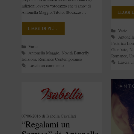
Edizioni, ovvero “Stocaxxo che ti amo” di
LEGGI 
Antonella Maggio. Titolo: Stocaxxo …
LEGGI DI PIÙ…
Categori
Varie
Tag
Antonell
Federica Lore
Categorie
Varie
Gianfrate
,
No
Tag
Antonella Maggio
,
Novità Butterfly
Romance
,
Us
Edizioni
,
Romance Contemporaneo
Lascia u
Lascia un commento
07/06/2016
di
Isabella Cavallari
“Regalami un
Sorriso” di Antonella