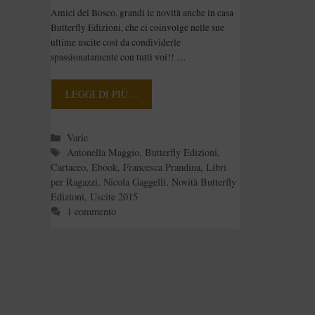
Amici del Bosco, grandi le novità anche in casa
Butterfly Edizioni, che ci coinvolge nelle sue
ultime uscite così da condividerle
spassionatamente con tutti voi!! …
LEGGI DI PIÙ…
Categorie
Varie
Tag
Antonella Maggio
,
Butterfly Edizioni
,
Cartaceo
,
Ebook
,
Francesca Prandina
,
Libri
per Ragazzi
,
Nicola Gaggelli
,
Novità Butterfly
Edizioni
,
Uscite 2015
1 commento