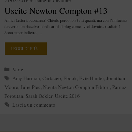
21/02/2016
di
Isabella Cavallari
Uscite Newton Compton #13
Amici Lettori, buonasera! Chiedo perdono a tutti quanti, ma con l’influenza
davvero non riuscivo a dedicarmi al blog come avrei dovuto.. risultato?
Sono super indietro, …
LEGGI DI PIÙ…
Categorie
Varie
Tag
Amy Harmon
,
Cartaceo
,
Ebook
,
Evie Hunter
,
Jonathan
Moore
,
Julie Plec
,
Novità Newton Compton Editori
,
Parnaz
Foroutan
,
Sarah Ockler
,
Uscite 2016
Lascia un commento