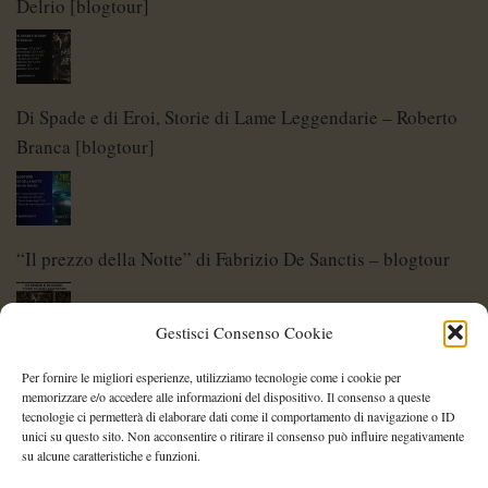
Delrio [blogtour]
Di Spade e di Eroi, Storie di Lame Leggendarie – Roberto
Branca [blogtour]
“Il prezzo della Notte” di Fabrizio De Sanctis – blogtour
Gestisci Consenso Cookie
Di Spade e di Eroi – Storie di Lame Leggendarie
Per fornire le migliori esperienze, utilizziamo tecnologie come i cookie per
memorizzare e/o accedere alle informazioni del dispositivo. Il consenso a queste
tecnologie ci permetterà di elaborare dati come il comportamento di navigazione o ID
unici su questo sito. Non acconsentire o ritirare il consenso può influire negativamente
su alcune caratteristiche e funzioni.
Shelley Project: al via l’edizione 2026