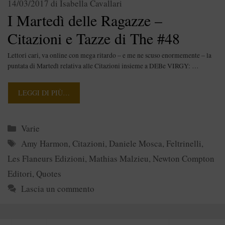
14/03/2017
di
Isabella Cavallari
I Martedì delle Ragazze –
Citazioni e Tazze di The #48
Lettori cari, va online con mega ritardo – e me ne scuso enormemente – la
puntata di Martedì relativa alle Citazioni insieme a DEBe VIRGY: …
LEGGI DI PIÙ…
Categorie
Varie
Tag
Amy Harmon
,
Citazioni
,
Daniele Mosca
,
Feltrinelli
,
Les Flaneurs Edizioni
,
Mathias Malzieu
,
Newton Compton
Editori
,
Quotes
Lascia un commento