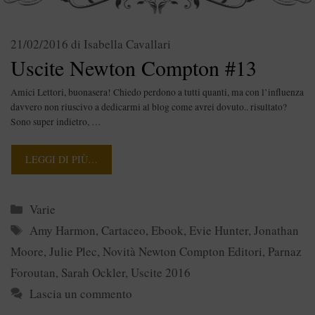
21/02/2016
di
Isabella Cavallari
Uscite Newton Compton #13
Amici Lettori, buonasera! Chiedo perdono a tutti quanti, ma con l’influenza
davvero non riuscivo a dedicarmi al blog come avrei dovuto.. risultato?
Sono super indietro, …
LEGGI DI PIÙ…
Categorie
Varie
Tag
Amy Harmon
,
Cartaceo
,
Ebook
,
Evie Hunter
,
Jonathan
Moore
,
Julie Plec
,
Novità Newton Compton Editori
,
Parnaz
Foroutan
,
Sarah Ockler
,
Uscite 2016
Lascia un commento