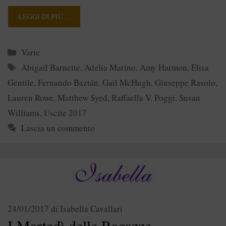
LEGGI DI PIÙ…
Categorie
Varie
Tag
Abigail Barnette
,
Adelia Marino
,
Amy Harmon
,
Elisa
Gentile
,
Fernando Baztán
,
Gail McHugh
,
Giuseppe Rasolo
,
Lauren Rowe
,
Matthew Syed
,
Raffaella V. Poggi
,
Susan
Williams
,
Uscite 2017
Lascia un commento
24/01/2017
di
Isabella Cavallari
I Martedì delle Ragazze –