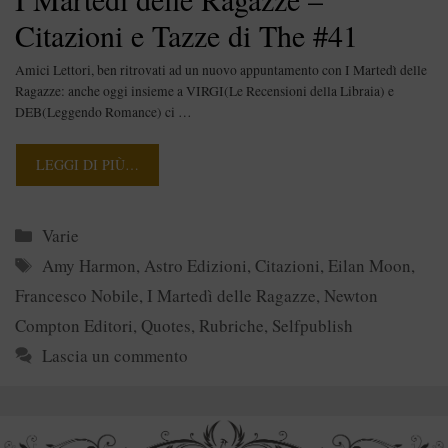
Citazioni e Tazze di The #41
Amici Lettori, ben ritrovati ad un nuovo appuntamento con I Martedì delle
Ragazze: anche oggi insieme a VIRGI(Le Recensioni della Libraia) e
DEB(Leggendo Romance) ci …
LEGGI DI PIÙ…
Categorie
Varie
Tag
Amy Harmon
,
Astro Edizioni
,
Citazioni
,
Eilan Moon
,
Francesco Nobile
,
I Martedì delle Ragazze
,
Newton
Compton Editori
,
Quotes
,
Rubriche
,
Selfpublish
Lascia un commento