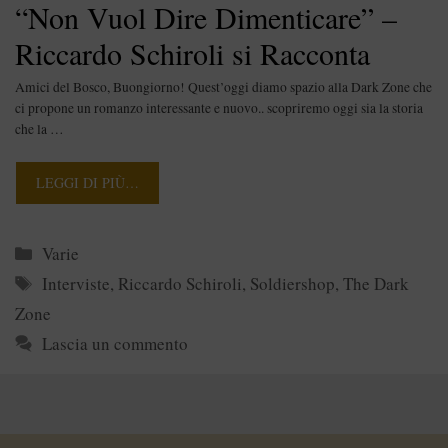
“Non Vuol Dire Dimenticare” –
Riccardo Schiroli si Racconta
Amici del Bosco, Buongiorno! Quest’oggi diamo spazio alla Dark Zone che
ci propone un romanzo interessante e nuovo.. scopriremo oggi sia la storia
che la …
LEGGI DI PIÙ…
Categorie
Varie
Tag
Interviste
,
Riccardo Schiroli
,
Soldiershop
,
The Dark
Zone
Lascia un commento