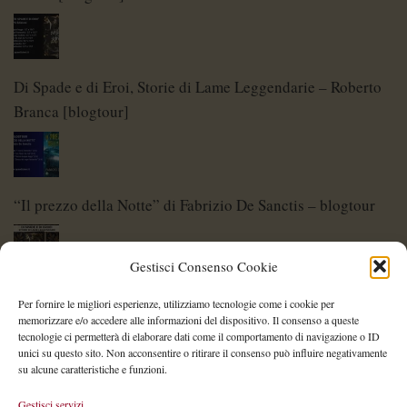
Di Spade e di Eroi, Storie di Lame Leggendarie – Roberto
Branca [blogtour]
“Il prezzo della Notte” di Fabrizio De Sanctis – blogtour
Gestisci Consenso Cookie
Di Spade e di Eroi – Storie di Lame Leggendarie
Per fornire le migliori esperienze, utilizziamo tecnologie come i cookie per
memorizzare e/o accedere alle informazioni del dispositivo. Il consenso a queste
tecnologie ci permetterà di elaborare dati come il comportamento di navigazione o ID
unici su questo sito. Non acconsentire o ritirare il consenso può influire negativamente
su alcune caratteristiche e funzioni.
Shelley Project: al via l’edizione 2026
Gestisci servizi