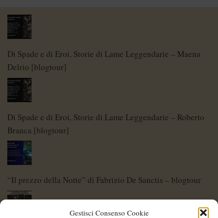
Di Spade e di Eroi, Storie di Lame Leggendarie – Maena
Delrio [blogtour]
Di Spade e di Eroi, Storie di Lame Leggendarie – Roberto
Branca [blogtour]
“Il prezzo della Notte” di Fabrizio De Sanctis – blogtour
Gestisci Consenso Cookie