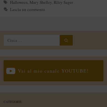
Tag
Halloween
,
Mary Shelley
,
Riley Sager
Lascia un commento
Ricerca
per:
Vai al mio canale YOUTUBE!
CATEGORIE