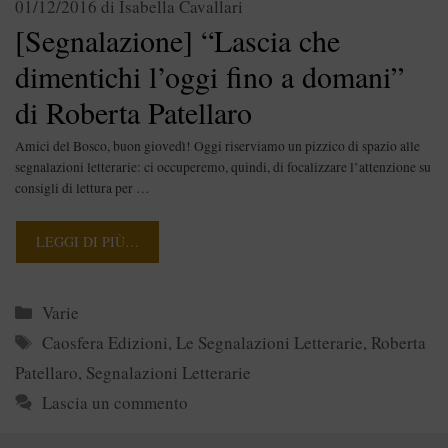
01/12/2016
di
Isabella Cavallari
[Segnalazione] “Lascia che
dimentichi l’oggi fino a domani”
di Roberta Patellaro
Amici del Bosco, buon giovedì! Oggi riserviamo un pizzico di spazio alle
segnalazioni letterarie: ci occuperemo, quindi, di focalizzare l’attenzione su
consigli di lettura per …
LEGGI DI PIÙ…
Categorie
Varie
Tag
Caosfera Edizioni
,
Le Segnalazioni Letterarie
,
Roberta
Patellaro
,
Segnalazioni Letterarie
Lascia un commento