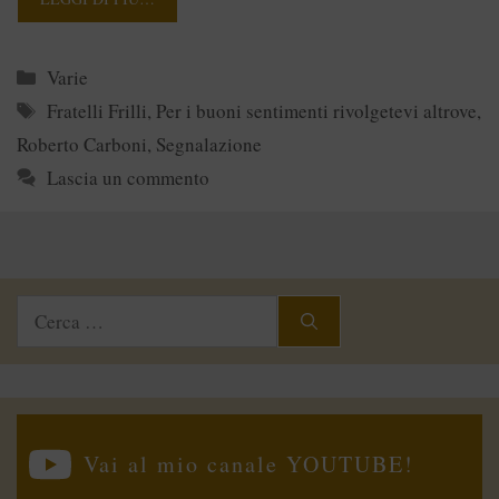
Categorie
Varie
Tag
Fratelli Frilli
,
Per i buoni sentimenti rivolgetevi altrove
,
Roberto Carboni
,
Segnalazione
Lascia un commento
Ricerca
per:
Vai al mio canale YOUTUBE!