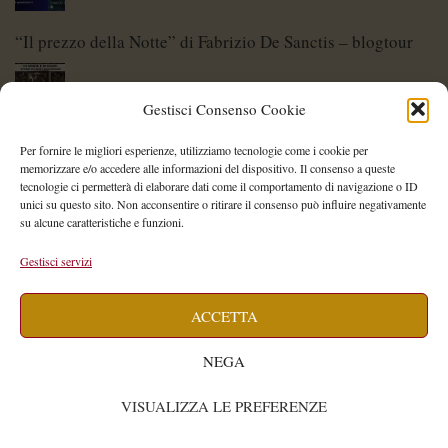
“Il prezzo della Notte” di Fabrizio De Sanctis – blogtour
Gestisci Consenso Cookie
Di Spade e di Eroi – Storie di Lame Leggendarie
Per fornire le migliori esperienze, utilizziamo tecnologie come i cookie per
memorizzare e/o accedere alle informazioni del dispositivo. Il consenso a queste
tecnologie ci permetterà di elaborare dati come il comportamento di navigazione o ID
unici su questo sito. Non acconsentire o ritirare il consenso può influire negativamente
su alcune caratteristiche e funzioni.
Shelley Project: al via l’edizione 2026
Gestisci servizi
ACCETTA
Saegea – Storia di una diversa di Alessia Vallebona
NEGA
VISUALIZZA LE PREFERENZE
Isabella Cavallari
WIDE
© 2026
by