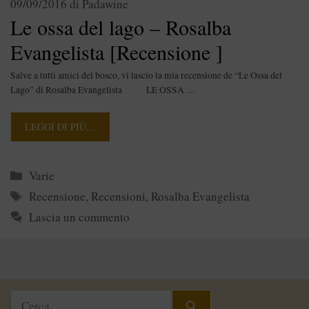
09/09/2016
di
Padawine
Le ossa del lago – Rosalba
Evangelista [Recensione ]
Salve a tutti amici del bosco, vi lascio la mia recensione de “Le Ossa del
Lago” di Rosalba Evangelista LE OSSA …
LEGGI DI PIÙ…
Categorie
Varie
Tag
Recensione
,
Recensioni
,
Rosalba Evangelista
Lascia un commento
Ricerca