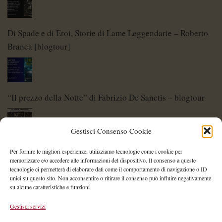
Di Spade e di Eroi, Storie di Lame Leggendarie – Roberto
Branca [blogtour]
“Il prezzo della Notte” di Fabrizio De Sanctis – blogtour
Gestisci Consenso Cookie
Di Spade e di Eroi – Storie di Lame Leggendarie
Per fornire le migliori esperienze, utilizziamo tecnologie come i cookie per
memorizzare e/o accedere alle informazioni del dispositivo. Il consenso a queste
tecnologie ci permetterà di elaborare dati come il comportamento di navigazione o ID
unici su questo sito. Non acconsentire o ritirare il consenso può influire negativamente
su alcune caratteristiche e funzioni.
Shelley Project: al via l’edizione 2026
Gestisci servizi