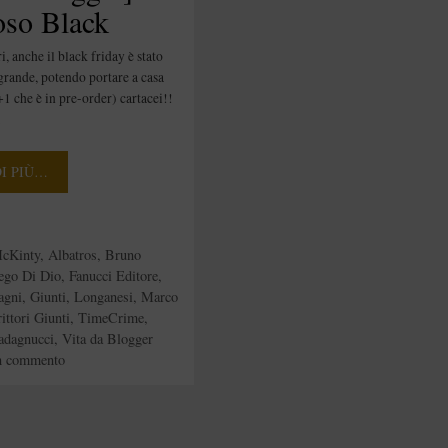
oso Black
y
, anche il black friday è stato
 grande, potendo portare a casa
+1 che è in pre-order) cartacei!!
…
DI PIÙ…
e
McKinty
,
Albatros
,
Bruno
ego Di Dio
,
Fanucci Editore
,
agni
,
Giunti
,
Longanesi
,
Marco
ittori Giunti
,
TimeCrime
,
adagnucci
,
Vita da Blogger
n commento