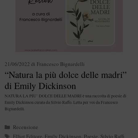
21/06/2022
di
Francesco Bignardelli
“Natura la più dolce delle madri”
di Emily Dickinson
NATURA LA PIU’ DOLCE DELLE MADRI è una raccolta di poesie di
Emily Dickinson curata da Silvio Raffo. Letta per voi da Francesco
Bignardelli.
Categorie
Recensione
Tag
Elliot Editore
,
Emily Dickinson
,
Poesie
,
Silvio Raffi