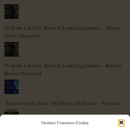
Di Spade e di Eroi, Storie di Lame Leggendarie – Maena
Delrio [blogtour]
Di Spade e di Eroi, Storie di Lame Leggendarie – Roberto
Branca [blogtour]
“Il prezzo della Notte” di Fabrizio De Sanctis – blogtour
Gestisci Consenso Cookie