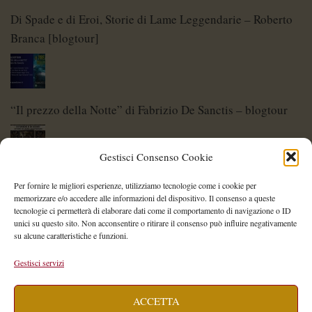
Di Spade e di Eroi, Storie di Lame Leggendarie – Roberto
Branca [blogtour]
“Il prezzo della Notte” di Fabrizio De Sanctis – blogtour
Gestisci Consenso Cookie
Di Spade e di Eroi – Storie di Lame Leggendarie
Per fornire le migliori esperienze, utilizziamo tecnologie come i cookie per
memorizzare e/o accedere alle informazioni del dispositivo. Il consenso a queste
tecnologie ci permetterà di elaborare dati come il comportamento di navigazione o ID
unici su questo sito. Non acconsentire o ritirare il consenso può influire negativamente
su alcune caratteristiche e funzioni.
Shelley Project: al via l’edizione 2026
Gestisci servizi
ACCETTA