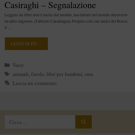
Casiraghi – Segnalazione
Leggere un libro non è uscire dal mondo, ma entrare nel mondo attraverso
un altro ingresso. (Fabrizio Caramagna) Proprio così cari amici del Bosco,
il …
LEGGI DI PIÙ…
Categorie
Varie
Tag
animali
,
favole
,
libri per bambini
,
sma
Lascia un commento
Ricerca
per: