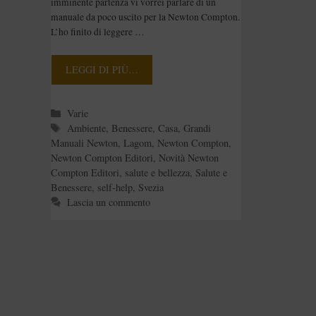
Martina Johansson
imminente partenza vi vorrei parlare di un
manuale da poco uscito per la Newton Compton.
Fanny Lindkvist
L’ho finito di leggere …
[Recensione]
LEGGI DI PIÙ…
Categorie
Varie
Tag
Ambiente
,
Benessere
,
Casa
,
Grandi
Manuali Newton
,
Lagom
,
Newton Compton
,
Newton Compton Editori
,
Novità Newton
Compton Editori
,
salute e bellezza
,
Salute e
Benessere
,
self-help
,
Svezia
Lascia un commento