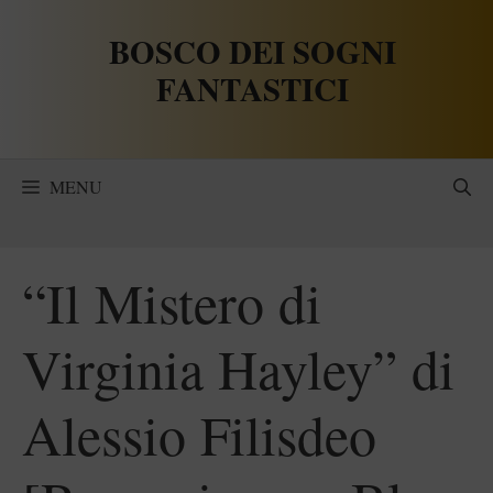
Vai
BOSCO DEI SOGNI
al
contenuto
FANTASTICI
MENU
“Il Mistero di
Virginia Hayley” di
Alessio Filisdeo