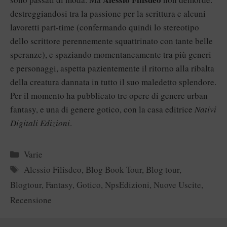
destreggiandosi tra la passione per la scrittura e alcuni
lavoretti part-time (confermando quindi lo stereotipo
dello scrittore perennemente squattrinato con tante belle
speranze), e spaziando momentaneamente tra più generi
e personaggi, aspetta pazientemente il ritorno alla ribalta
della creatura dannata in tutto il suo maledetto splendore.
Per il momento ha pubblicato tre opere di genere urban
fantasy, e una di genere gotico, con la casa editrice
Nativi
Digitali Edizioni
.
Categorie
Varie
Tag
Alessio Filisdeo
,
Blog Book Tour
,
Blog tour
,
Blogtour
,
Fantasy
,
Gotico
,
NpsEdizioni
,
Nuove Uscite
,
Recensione