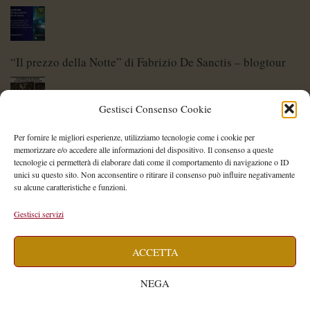
“Il prezzo della Notte” di Fabrizio De Sanctis – blogtour
Gestisci Consenso Cookie
Di Spade e di Eroi – Storie di Lame Leggendarie
Per fornire le migliori esperienze, utilizziamo tecnologie come i cookie per
memorizzare e/o accedere alle informazioni del dispositivo. Il consenso a queste
tecnologie ci permetterà di elaborare dati come il comportamento di navigazione o ID
unici su questo sito. Non acconsentire o ritirare il consenso può influire negativamente
su alcune caratteristiche e funzioni.
Shelley Project: al via l’edizione 2026
Gestisci servizi
ACCETTA
Saegea – Storia di una diversa di Alessia Vallebona
NEGA