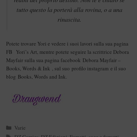
tutto questo la porterà alla rovina, o a una
rinascita.
Potete trovare Yori e vedere i suoi lavori sulla sua pagina
FB
Yori’s Art
, mentre potete seguire la scrittrice Debora
Mayfair sulla sua pagina facebook
Debora Mayfair –
Books, Words & Ink
, sul suo
profilo instagram
e il suo
blog
Books, Words and Ink
.
Categorie
Varie
Tag
DZ Comics
,
DZ Edizioni
,
Fumetti
,
saga a fumetti
,