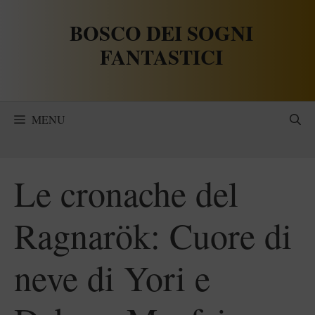
Vai
BOSCO DEI SOGNI
al
contenuto
FANTASTICI
MENU
Le cronache del
Ragnarök: Cuore di
neve di Yori e