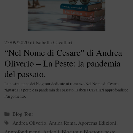
23/09/2020
di
Isabella Cavallari
“Nel Nome di Cesare” di Andrea
Oliverio – La Peste: la pandemia
del passato.
La nostra tappa del blogtour dedicato al romanzo Nel Nome di Cesare
riguarda la peste e la pandemia del passato. Isabella Cavallari approfondisce
l’argomento.
Categorie
Blog Tour
Tag
Andrea Oliverio
,
Antica Roma
,
Aporema Edizioni
,
Approfondimenti
,
Articoli
,
Blog tour
,
Blogtour
,
peste
,