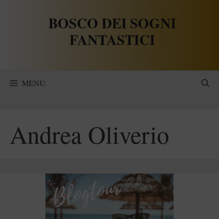
Vai
BOSCO DEI SOGNI
al
contenuto
FANTASTICI
MENU
Andrea Oliverio