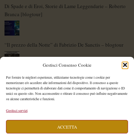
Di Spade e di Eroi, Storie di Lame Leggendarie – Roberto
Branca [blogtour]
“Il prezzo della Notte” di Fabrizio De Sanctis – blogtour
Gestisci Consenso Cookie
Di Spade e di Eroi – Storie di Lame Leggendarie
Per fornire le migliori esperienze, utilizziamo tecnologie come i cookie per
memorizzare e/o accedere alle informazioni del dispositivo. Il consenso a queste
tecnologie ci permetterà di elaborare dati come il comportamento di navigazione o ID
unici su questo sito. Non acconsentire o ritirare il consenso può influire negativamente
su alcune caratteristiche e funzioni.
Shelley Project: al via l’edizione 2026
Gestisci servizi
ACCETTA