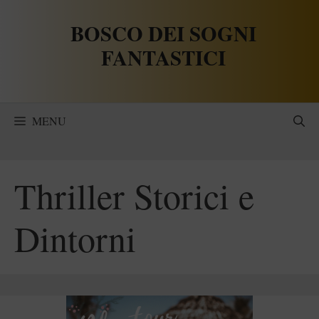
Vai
BOSCO DEI SOGNI
al
contenuto
FANTASTICI
MENU
Thriller Storici e
Dintorni