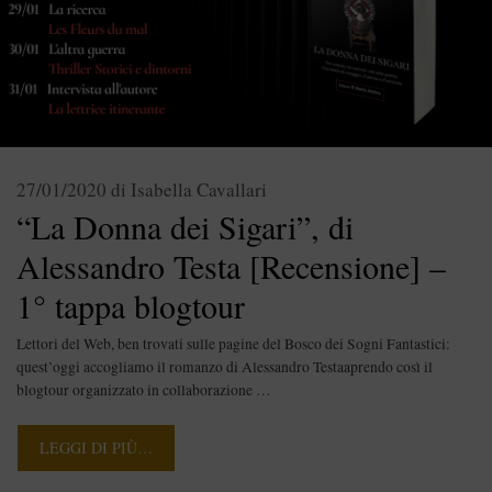
27/01/2020
di
Isabella Cavallari
“La Donna dei Sigari”, di
Alessandro Testa [Recensione] –
1° tappa blogtour
Lettori del Web, ben trovati sulle pagine del Bosco dei Sogni Fantastici:
quest’oggi accogliamo il romanzo di Alessandro Testaaprendo così il
blogtour organizzato in collaborazione …
LEGGI DI PIÙ…