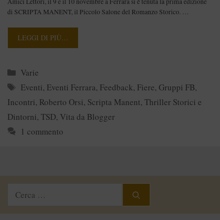
Amici Lettori, il 9 e il 10 novembre a Ferrara si è tenuta la prima edizione
di SCRIPTA MANENT, il Piccolo Salone del Romanzo Storico. …
LEGGI DI PIÙ…
Categorie
Varie
Tag
Eventi
,
Eventi Ferrara
,
Feedback
,
Fiere
,
Gruppi FB
,
Incontri
,
Roberto Orsi
,
Scripta Manent
,
Thriller Storici e
Dintorni
,
TSD
,
Vita da Blogger
1 commento
Ricerca
per: