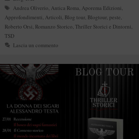
Tag
Andrea Oliverio
,
Antica Roma
,
Aporema Edizioni
,
Approfondimenti
,
Articoli
,
Blog tour
,
Blogtour
,
peste
,
Roberto Orsi
,
Romanzo Storico
,
Thriller Storici e Dintorni
,
TSD
Lascia un commento