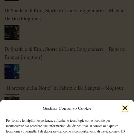
Di Spade e di Eroi, Storie di Lame Leggendarie – Maena
Delrio [blogtour]
Di Spade e di Eroi, Storie di Lame Leggendarie – Roberto
Branca [blogtour]
“Il prezzo della Notte” di Fabrizio De Sanctis – blogtour
Gestisci Consenso Cookie
Di Spade e di Eroi – Storie di Lame Leggendarie
Per fornire le migliori esperienze, utilizziamo tecnologie come i cookie per
memorizzare e/o accedere alle informazioni del dispositivo. Il consenso a queste
tecnologie ci permetterà di elaborare dati come il comportamento di navigazione o ID