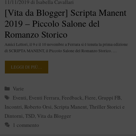
11/11/2019
di
Isabella Cavallari
[Vita da Blogger] Scripta Manent
2019 – Piccolo Salone del
Romanzo Storico
Amici Lettori, il 9 e il 10 novembre a Ferrara si è tenuta la prima edizione
di SCRIPTA MANENT, il Piccolo Salone del Romanzo Storico. …
LEGGI DI PIÙ…
Categorie
Varie
Tag
Eventi
,
Eventi Ferrara
,
Feedback
,
Fiere
,
Gruppi FB
,
Incontri
,
Roberto Orsi
,
Scripta Manent
,
Thriller Storici e
Dintorni
,
TSD
,
Vita da Blogger
1 commento