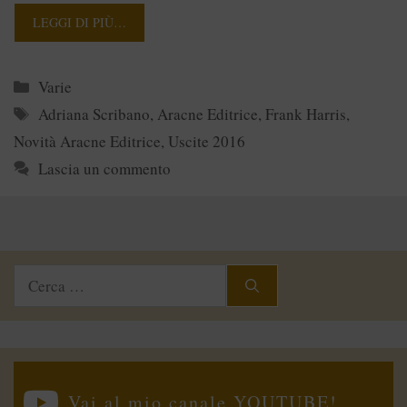
LEGGI DI PIÙ…
Categorie
Varie
Tag
Adriana Scribano
,
Aracne Editrice
,
Frank Harris
,
Novità Aracne Editrice
,
Uscite 2016
Lascia un commento
Ricerca
per:
Vai al mio canale YOUTUBE!