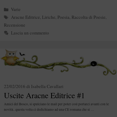
Categorie
Varie
Tag
Aracne Editrice
,
Liriche
,
Poesia
,
Raccolta di Poesie
,
Recensione
Lascia un commento
22/02/2016
di
Isabella Cavallari
Uscite Aracne Editrice #1
Amici del Bosco, si spulciano le mail per poter così portarci avanti con le
novità.. questa volta ci dedichiamo ad una CE romana che si …