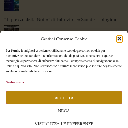
“Il prezzo della Notte” di Fabrizio De Sanctis – blogtour
Gestisci Consenso Cookie
Di Spade e di Eroi – Storie di Lame Leggendarie
Per fornire le migliori esperienze, utilizziamo tecnologie come i cookie per
memorizzare e/o accedere alle informazioni del dispositivo. Il consenso a queste
tecnologie ci permetterà di elaborare dati come il comportamento di navigazione o ID
unici su questo sito. Non acconsentire o ritirare il consenso può influire negativamente
su alcune caratteristiche e funzioni.
Shelley Project: al via l’edizione 2026
Gestisci servizi
ACCETTA
Saegea – Storia di una diversa di Alessia Vallebona
NEGA
VISUALIZZA LE PREFERENZE