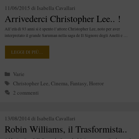
11/06/2015
di
Isabella Cavallari
Arrivederci Christopher Lee.. !
All’età di 93 anni si è spento l’attore Christopher Lee, noto per aver
interpretato il grande Saruman nella saga de Il Signore degli Anelli e …
LEGGI DI PIÙ…
Categorie
Varie
Tag
Christopher Lee
,
Cinema
,
Fantasy
,
Horror
2 commenti
13/08/2014
di
Isabella Cavallari
Robin Williams, il Trasformista..