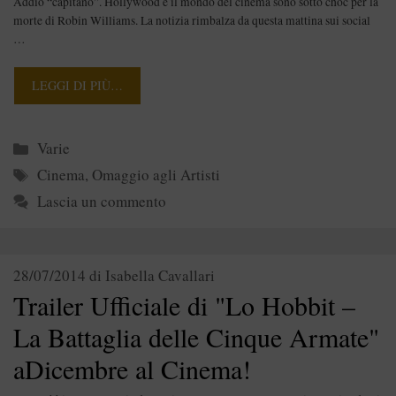
Addio “capitano”. Hollywood e il mondo del cinema sono sotto choc per la
morte di Robin Williams. La notizia rimbalza da questa mattina sui social
…
LEGGI DI PIÙ…
Categorie
Varie
Tag
Cinema
,
Omaggio agli Artisti
Lascia un commento
28/07/2014
di
Isabella Cavallari
Trailer Ufficiale di "Lo Hobbit –
La Battaglia delle Cinque Armate"
aDicembre al Cinema!