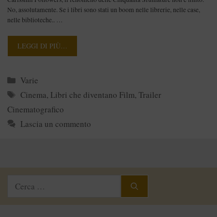
No, assolutamente. Se i libri sono stati un boom nelle librerie, nelle case,
nelle biblioteche.. …
LEGGI DI PIÙ…
Categorie
Varie
Tag
Cinema
,
Libri che diventano Film
,
Trailer
Cinematografico
Lascia un commento
Ricerca
per: