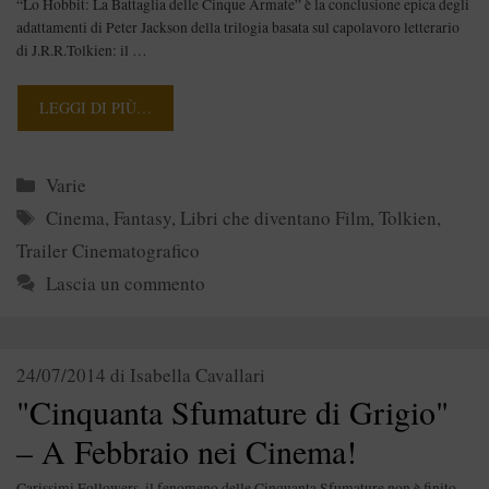
“Lo Hobbit: La Battaglia delle Cinque Armate” è la conclusione epica degli
adattamenti di Peter Jackson della trilogia basata sul capolavoro letterario
di J.R.R.Tolkien: il …
LEGGI DI PIÙ…
Categorie
Varie
Tag
Cinema
,
Fantasy
,
Libri che diventano Film
,
Tolkien
,
Trailer Cinematografico
Lascia un commento
24/07/2014
di
Isabella Cavallari
"Cinquanta Sfumature di Grigio"
– A Febbraio nei Cinema!
Carissimi Followers, il fenomeno delle Cinquanta Sfumature non è finito.