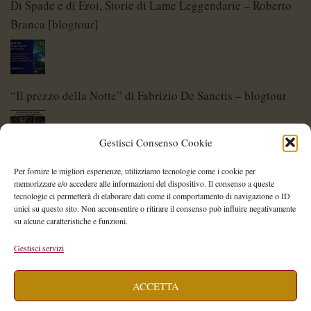
Di Spade e di Eroi, Storie di Lame Leggendarie – Roberto
Branca [blogtour]
“Il prezzo della Notte” di Fabrizio De Sanctis – blogtour
Gestisci Consenso Cookie
Di Spade e di Eroi – Storie di Lame Leggendarie
Per fornire le migliori esperienze, utilizziamo tecnologie come i cookie per
memorizzare e/o accedere alle informazioni del dispositivo. Il consenso a queste
tecnologie ci permetterà di elaborare dati come il comportamento di navigazione o ID
unici su questo sito. Non acconsentire o ritirare il consenso può influire negativamente
su alcune caratteristiche e funzioni.
Shelley Project: al via l’edizione 2026
Gestisci servizi
ACCETTA
Saegea – Storia di una diversa di Alessia Vallebona