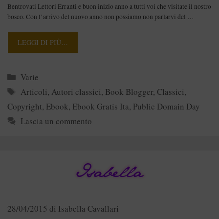
Bentrovati Lettori Erranti e buon inizio anno a tutti voi che visitate il nostro
bosco. Con l’arrivo del nuovo anno non possiamo non parlarvi del …
LEGGI DI PIÙ…
Categorie
Varie
Tag
Articoli
,
Autori classici
,
Book Blogger
,
Classici
,
Copyright
,
Ebook
,
Ebook Gratis Ita
,
Public Domain Day
Lascia un commento
28/04/2015
di
Isabella Cavallari