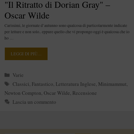
"Il Ritratto di Dorian Gray" –
Oscar Wilde
Carissimi, le giornate d’autunno sono qualcosa di particolarmente indicate
per letture e non solo.. eppure quello che vi propongo oggi è qualcosa che io
ho …
LEGGI DI PIÙ…
Categorie
Varie
Tag
Classici
,
Fantastico
,
Letteratura Inglese
,
Minimammut
,
Newton Compton
,
Oscar Wilde
,
Recensione
Lascia un commento