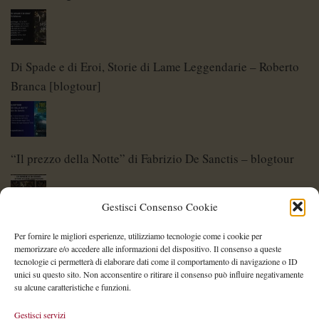
Di Spade e di Eroi, Storie di Lame Leggendarie – Roberto
Branca [blogtour]
“Il prezzo della Notte” di Fabrizio De Sanctis – blogtour
Gestisci Consenso Cookie
Di Spade e di Eroi – Storie di Lame Leggendarie
Per fornire le migliori esperienze, utilizziamo tecnologie come i cookie per
memorizzare e/o accedere alle informazioni del dispositivo. Il consenso a queste
tecnologie ci permetterà di elaborare dati come il comportamento di navigazione o ID
unici su questo sito. Non acconsentire o ritirare il consenso può influire negativamente
su alcune caratteristiche e funzioni.
Shelley Project: al via l’edizione 2026
Gestisci servizi