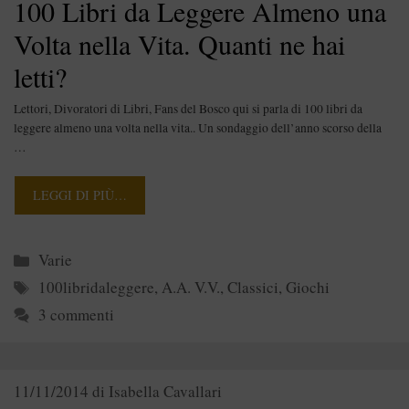
100 Libri da Leggere Almeno una
Volta nella Vita. Quanti ne hai
letti?
Lettori, Divoratori di Libri, Fans del Bosco qui si parla di 100 libri da
leggere almeno una volta nella vita.. Un sondaggio dell’anno scorso della
…
LEGGI DI PIÙ…
Categorie
Varie
Tag
100libridaleggere
,
A.A. V.V.
,
Classici
,
Giochi
3 commenti
11/11/2014
di
Isabella Cavallari