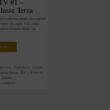
 TV #1 –
lasse Terza
one
a è a cadenza casuale, dove parlerò
levisive che seguo. Cari Amici,
deciso di uscire un po’ dal
DI PIÙ…
e
elevisive
,
Fuoriclasse
,
Luciana
unetta Savino
,
Rai 1
,
Rubriche
,
Italiana
n commento