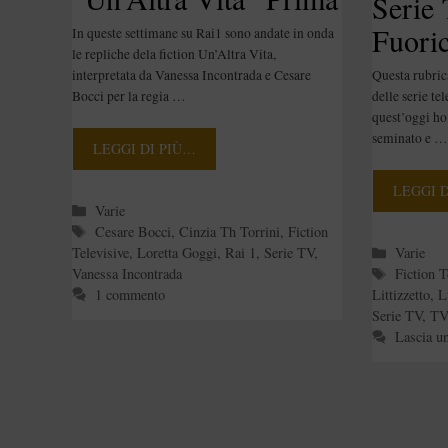
Serie
Stagione
Fuoric
In queste settimane su Rai1 sono andate in onda
le repliche dela fiction Un’Altra Vita,
Stagi
interpretata da Vanessa Incontrada e Cesare
Questa rubric
Bocci per la regia …
delle serie te
quest’oggi ho 
seminato e …
LEGGI DI PIÙ…
LEGGI 
Categorie
Varie
Tag
Cesare Bocci
,
Cinzia Th Torrini
,
Fiction
Categori
Televisive
,
Loretta Goggi
,
Rai 1
,
Serie TV
,
Varie
Tag
Vanessa Incontrada
Fiction T
1 commento
Littizzetto
,
L
Serie TV
,
TV 
Lascia u