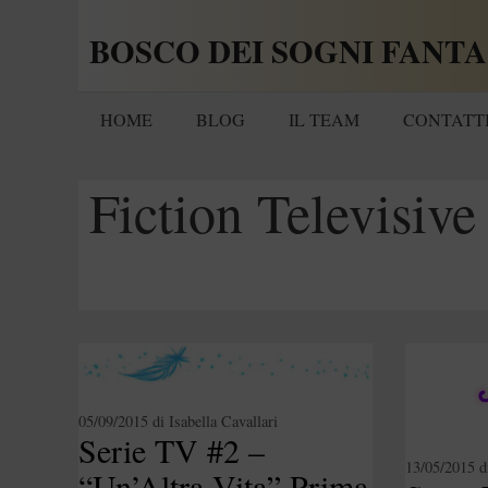
Vai
BOSCO DEI SOGNI FANTA
al
contenuto
HOME
BLOG
IL TEAM
CONTATT
Fiction Televisive
05/09/2015
di
Isabella Cavallari
Serie TV #2 –
13/05/2015
d
“Un’Altra Vita” Prima