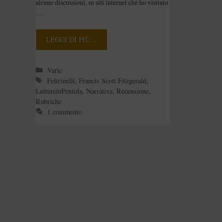
alcune discussioni, su siti internet che ho visitato
[Rubrica:LettureinPen
…
tola]
LEGGI DI PIÙ…
Categorie
Varie
Tag
Feltrinelli
,
Francis Scott Fitzgerald
,
LettureinPentola
,
Narrativa
,
Recensione
,
Rubriche
1 commento