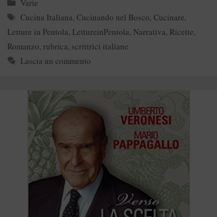
Categorie
Varie
Tag
Cucina Italiana
,
Cucinando nel Bosco
,
Cucinare
,
Letture in Pentola
,
LettureinPentola
,
Narrativa
,
Ricette
,
Romanzo
,
rubrica
,
scrittrici italiane
Lascia un commento