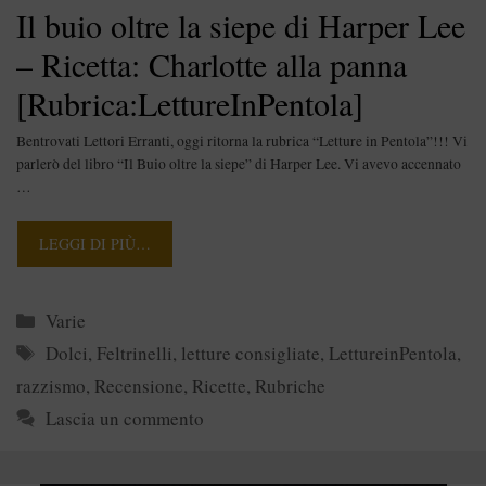
Il buio oltre la siepe di Harper Lee
– Ricetta: Charlotte alla panna
[Rubrica:LettureInPentola]
Bentrovati Lettori Erranti, oggi ritorna la rubrica “Letture in Pentola”!!! Vi
parlerò del libro “Il Buio oltre la siepe” di Harper Lee. Vi avevo accennato
…
LEGGI DI PIÙ…
Categorie
Varie
Tag
Dolci
,
Feltrinelli
,
letture consigliate
,
LettureinPentola
,
razzismo
,
Recensione
,
Ricette
,
Rubriche
Lascia un commento