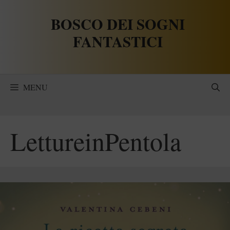
Vai
BOSCO DEI SOGNI
al
contenuto
FANTASTICI
MENU
LettureinPentola