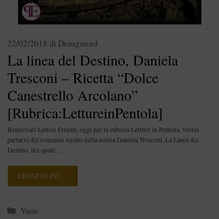
22/02/2018
di
Draugwend
La linea del Destino, Daniela
Tresconi – Ricetta “Dolce
Canestrello Arcolano”
[Rubrica:LettureinPentola]
Bentrovati Lettori Erranti, oggi per la rubrica Letture in Pentola, vorrei
parlarvi del romanzo scritto dalla nostra Daniela Tresconi, La Linea del
Destino, del quale …
LEGGI DI PIÙ…
Categorie
Varie