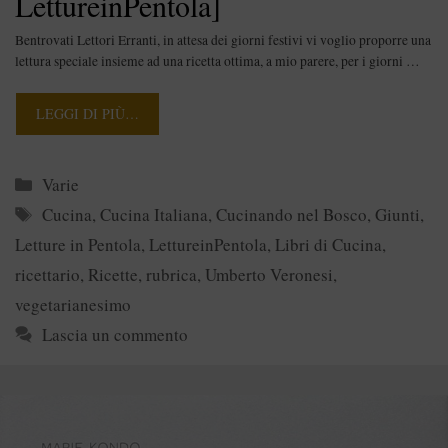
LettureinPentola]
Bentrovati Lettori Erranti, in attesa dei giorni festivi vi voglio proporre una
lettura speciale insieme ad una ricetta ottima, a mio parere, per i giorni …
LEGGI DI PIÙ…
Categorie
Varie
Tag
Cucina
,
Cucina Italiana
,
Cucinando nel Bosco
,
Giunti
,
Letture in Pentola
,
LettureinPentola
,
Libri di Cucina
,
ricettario
,
Ricette
,
rubrica
,
Umberto Veronesi
,
vegetarianesimo
Lascia un commento