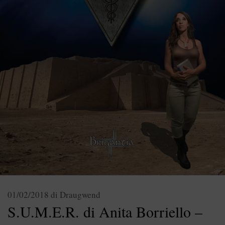
01/02/2018
di
Draugwend
S.U.M.E.R. di Anita Borriello –