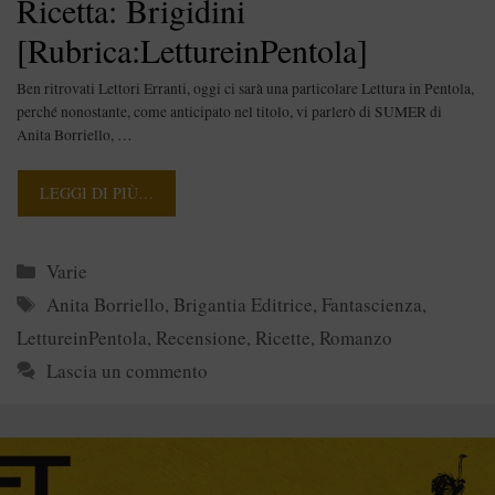
Ricetta: Brigidini
[Rubrica:LettureinPentola]
Ben ritrovati Lettori Erranti, oggi ci sarà una particolare Lettura in Pentola,
perché nonostante, come anticipato nel titolo, vi parlerò di SUMER di
Anita Borriello, …
LEGGI DI PIÙ…
Categorie
Varie
Tag
Anita Borriello
,
Brigantia Editrice
,
Fantascienza
,
LettureinPentola
,
Recensione
,
Ricette
,
Romanzo
Lascia un commento