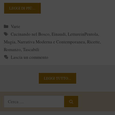
LEGGI DI PIÙ…
Categorie
Varie
Tag
Cucinando nel Bosco
,
Einaudi
,
LettureinPentola
,
Magia
,
Narrativa Moderna e Contemporanea
,
Ricette
,
Romanzo
,
Tascabili
Lascia un commento
LEGGI TUTTO...
Ricerca
per: