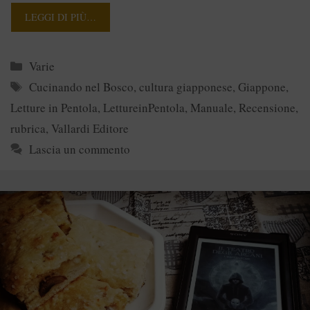
LEGGI DI PIÙ…
Categorie
Varie
Tag
Cucinando nel Bosco
,
cultura giapponese
,
Giappone
,
Letture in Pentola
,
LettureinPentola
,
Manuale
,
Recensione
,
rubrica
,
Vallardi Editore
Lascia un commento