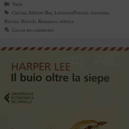
Categorie
Varie
Tag
Cucina
,
Editore Bur
,
LettureinPentola
,
razzismo
,
Ricette
,
Rizzoli
,
Romanzo
,
rubrica
Lascia un commento