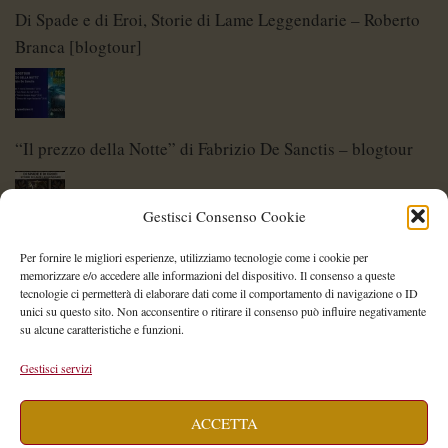
Di Spade e di Eroi, Storie di Lame Leggendarie – Roberto
Branca [blogtour]
“Il prezzo della Notte” di Fabrizio De Sanctis – blogtour
Gestisci Consenso Cookie
Di Spade e di Eroi – Storie di Lame Leggendarie
Per fornire le migliori esperienze, utilizziamo tecnologie come i cookie per
memorizzare e/o accedere alle informazioni del dispositivo. Il consenso a queste
tecnologie ci permetterà di elaborare dati come il comportamento di navigazione o ID
unici su questo sito. Non acconsentire o ritirare il consenso può influire negativamente
su alcune caratteristiche e funzioni.
Shelley Project: al via l’edizione 2026
Gestisci servizi
ACCETTA