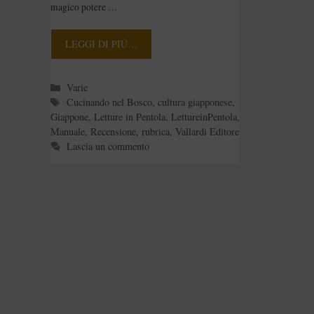
e Rubrica:
magico potere …
LettureinPentola]
LEGGI DI PIÙ…
Categorie
Varie
Tag
Cucinando nel Bosco
,
cultura giapponese
,
Giappone
,
Letture in Pentola
,
LettureinPentola
,
Manuale
,
Recensione
,
rubrica
,
Vallardi Editore
Lascia un commento