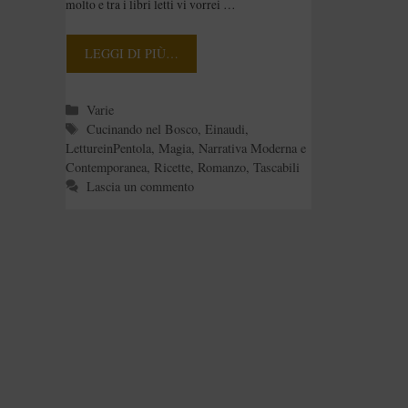
molto e tra i libri letti vi vorrei …
[Rubrica:LettureInPen
tola]
LEGGI DI PIÙ…
Categorie
Varie
Tag
Cucinando nel Bosco
,
Einaudi
,
LettureinPentola
,
Magia
,
Narrativa Moderna e
Contemporanea
,
Ricette
,
Romanzo
,
Tascabili
Lascia un commento