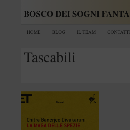
Vai
BOSCO DEI SOGNI FANTA
al
contenuto
HOME
BLOG
IL TEAM
CONTATT
Tascabili