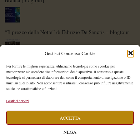
Branca [blogtour]
“Il prezzo della Notte” di Fabrizio De Sanctis – blogtour
Gestisci Consenso Cookie
Di Spade e di Eroi – Storie di Lame Leggendarie
Per fornire le migliori esperienze, utilizziamo tecnologie come i cookie per
memorizzare e/o accedere alle informazioni del dispositivo. Il consenso a queste
tecnologie ci permetterà di elaborare dati come il comportamento di navigazione o ID
unici su questo sito. Non acconsentire o ritirare il consenso può influire negativamente
su alcune caratteristiche e funzioni.
Shelley Project: al via l’edizione 2026
Gestisci servizi
ACCETTA
Saegea – Storia di una diversa di Alessia Vallebona
NEGA