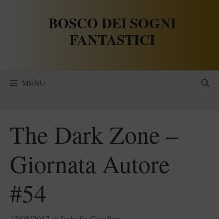
Vai
BOSCO DEI SOGNI
al
contenuto
FANTASTICI
MENU
The Dark Zone –
Giornata Autore
#54
12/05/2017
di
Isabella Cavallari