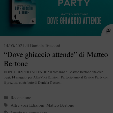
14/05/2021
di
Daniela Tresconi
“Dove ghiaccio attende” di Matteo
Bertone
DOVE GHIACCIO ATTENDE è il romanzo di Matteo Bertone che esce
oggi, 14 maggio, per AltreVoci Edizioni. Partecipiamo al Review Party con
il prezioso contributo di Daniela Tresconi.
Categorie
Recensione
Tag
Altre voci Edizioni
,
Matteo Bertone
Lascia un commento