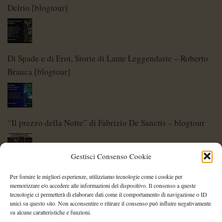
Delrio [blogtour]
Di Spade e di Eroi, Storie di Lame Leggendarie – Roberto
Branca [blogtour]
“Il prezzo della Notte” di Fabrizio De Sanctis – blogtour
Gestisci Consenso Cookie
Di Spade e di Eroi – Storie di Lame Leggendarie
Per fornire le migliori esperienze, utilizziamo tecnologie come i cookie per
memorizzare e/o accedere alle informazioni del dispositivo. Il consenso a queste
tecnologie ci permetterà di elaborare dati come il comportamento di navigazione o ID
unici su questo sito. Non acconsentire o ritirare il consenso può influire negativamente
su alcune caratteristiche e funzioni.