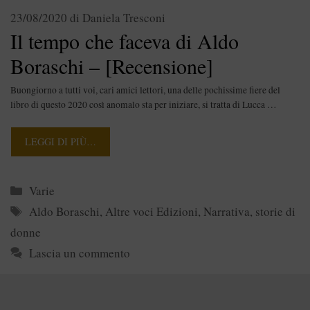
23/08/2020
di
Daniela Tresconi
Il tempo che faceva di Aldo
Boraschi – [Recensione]
Buongiorno a tutti voi, cari amici lettori, una delle pochissime fiere del
libro di questo 2020 così anomalo sta per iniziare, si tratta di Lucca …
LEGGI DI PIÙ…
Categorie
Varie
Tag
Aldo Boraschi
,
Altre voci Edizioni
,
Narrativa
,
storie di
donne
Lascia un commento