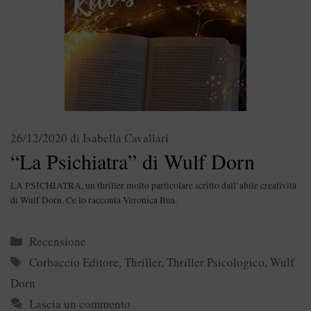
26/12/2020
di
Isabella Cavallari
“La Psichiatra” di Wulf Dorn
LA PSICHIATRA, un thriller molto particolare scritto dall’abile creatività
di Wulf Dorn. Ce lo racconta Veronica Bua.
Categorie
Recensione
Tag
Corbaccio Editore
,
Thriller
,
Thriller Psicologico
,
Wulf
Dorn
Lascia un commento