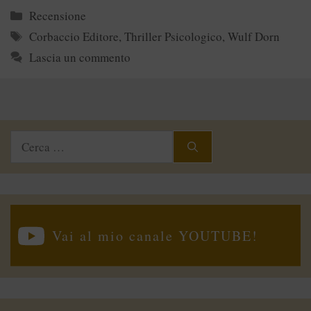
Categorie
Recensione
Tag
Corbaccio Editore
,
Thriller Psicologico
,
Wulf Dorn
Lascia un commento
Ricerca
per:
Vai al mio canale YOUTUBE!