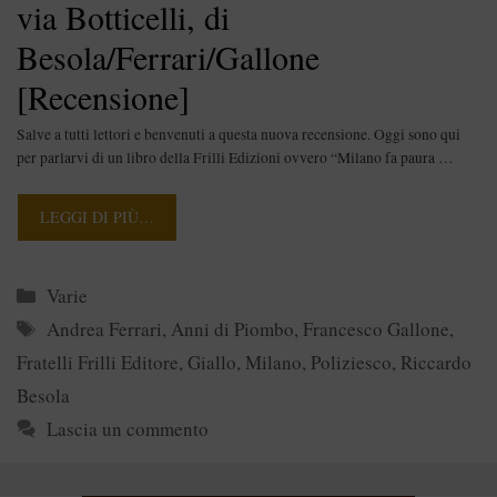
via Botticelli, di
Besola/Ferrari/Gallone
[Recensione]
Salve a tutti lettori e benvenuti a questa nuova recensione. Oggi sono qui
per parlarvi di un libro della Frilli Edizioni ovvero “Milano fa paura …
LEGGI DI PIÙ…
Categorie
Varie
Tag
Andrea Ferrari
,
Anni di Piombo
,
Francesco Gallone
,
Fratelli Frilli Editore
,
Giallo
,
Milano
,
Poliziesco
,
Riccardo
Besola
Lascia un commento