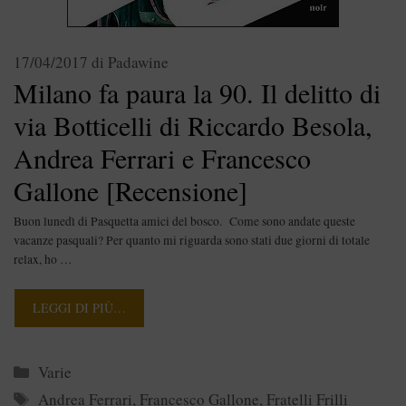
17/04/2017
di
Padawine
Milano fa paura la 90. Il delitto di
via Botticelli di Riccardo Besola,
Andrea Ferrari e Francesco
Gallone [Recensione]
Buon lunedì di Pasquetta amici del bosco. Come sono andate queste
vacanze pasquali? Per quanto mi riguarda sono stati due giorni di totale
relax, ho …
LEGGI DI PIÙ…
Categorie
Varie
Tag
Andrea Ferrari
,
Francesco Gallone
,
Fratelli Frilli