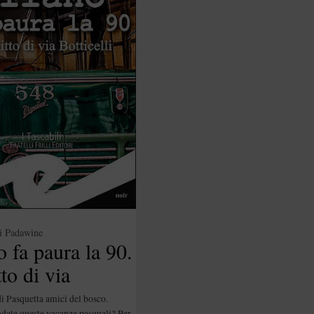
i
Padawine
 fa paura la 90.
tto di via
elli di Riccardo
i Pasquetta amici del bosco.
ate queste vacanze pasquali? Per