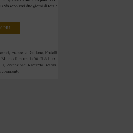
a, Andrea
arda sono stati due giorni di totale
i e Francesco
ne [Recensione]
DI PIÙ…
e
errari
,
Francesco Gallone
,
Fratelli
,
Milano fa paura la 90. Il delitto
lli
,
Recensione
,
Riccardo Besola
n commento