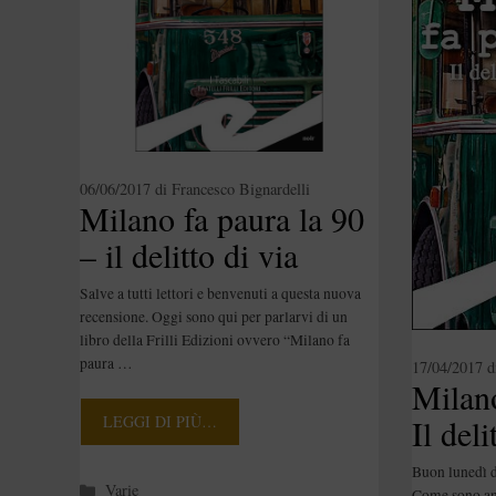
06/06/2017
di
Francesco Bignardelli
Milano fa paura la 90
– il delitto di via
Botticelli, di
Salve a tutti lettori e benvenuti a questa nuova
Besola/Ferrari/Gallon
recensione. Oggi sono qui per parlarvi di un
libro della Frilli Edizioni ovvero “Milano fa
e [Recensione]
paura …
17/04/2017
d
Milano
Il deli
LEGGI DI PIÙ…
Bottic
Buon lunedì d
Categorie
Varie
Come sono and