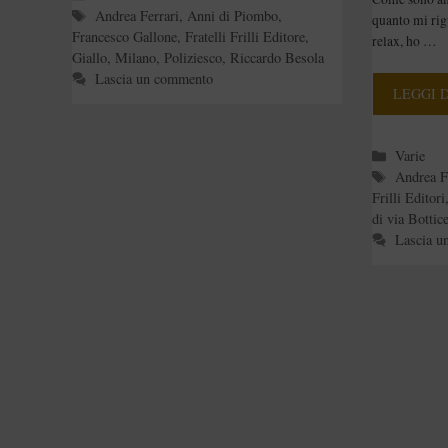
Besol
Tag
Andrea Ferrari
,
Anni di Piombo
,
quanto mi rigu
Ferrar
Francesco Gallone
,
Fratelli Frilli Editore
,
relax, ho …
Giallo
,
Milano
,
Poliziesco
,
Riccardo Besola
Gallo
Lascia un commento
LEGGI 
Categori
Varie
Tag
Andrea F
Frilli Editori
di via Bottice
Lascia u