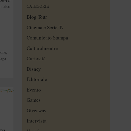
 Dovrei
CATEGORIE
intrico
Blog Tour
Cinema e Serie Tv
Comunicato Stampa
Culturalmentre
lone
,
Curiosità
logo
Disney
Editoriale
Evento
Games
Giveaway
Intervista
ova