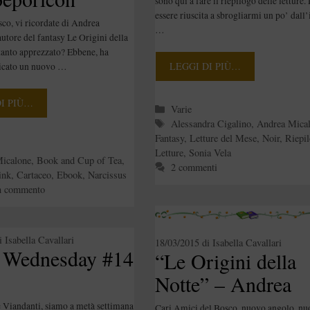
sono qui a fare il riepilogo delle letture.
essere riuscita a sbrogliarmi un po’ dall’
co, vi ricordate di Andrea
…
utore del fantasy Le Origini della
tanto apprezzato? Ebbene, ha
LEGGI DI PIÙ…
icato un nuovo …
DI PIÙ…
Categorie
Varie
Tag
Alessandra Cigalino
,
Andrea Mica
Fantasy
,
Letture del Mese
,
Noir
,
Riepi
e
Letture
,
Sonia Vela
icalone
,
Book and Cup of Tea
,
2 commenti
ink
,
Cartaceo
,
Ebook
,
Narcissus
n commento
i
Isabella Cavallari
18/03/2015
di
Isabella Cavallari
Wednesday #14
“Le Origini della
Notte” – Andrea
Micalone
Viandanti, siamo a metà settimana
Cari Amici del Bosco, nuovo angolo, nu