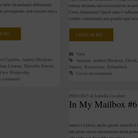
he tutto sta andando abbastanza
lettura ultimata, nuova recensione in arri
ure proseguono, non riuscirò mai a
Certo, finalmente! Quest’anno l’influen
…
colpito, rallentando alla grande ogni la
DI PIÙ…
LEGGI DI PIÙ…
e
Categorie
Varie
ra Cigalino
,
Andrea Micalone
,
Tag
Amazon
,
Andrea Micalone
,
Ebook
dana Limone
,
Marcello Simoni
,
Fantasy
,
Recensione
,
Selfpublish
Www Wednesday
Lascia un commento
n commento
09/01/2015
di
Isabella Cavallari
In My Mailbox #6
Amici e Lettori, anche questo venerdì il
alle prese con lo smistamento della posta
alla volta e si dovrebbe riuscire a …