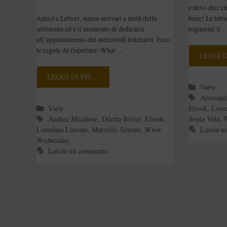
e devo dire c
bene! Le lett
Amici e Lettori, siamo arrivati a metà della
togliermi il 
settimana ed è il momento di dedicarci
all’appuntamento del mercoledì letterario. Ecco
le regole da rispettare: What …
LEGGI 
LEGGI DI PIÙ…
Categori
Varie
Tag
Alessand
Categorie
Ebook
,
Lore
Varie
Tag
Sonia Vela
,
Andrea Micalone
,
Diletta Brizzi
,
Ebook
,
Lascia u
Loredana Limone
,
Marcello Simoni
,
Www
Wednesday
Lascia un commento