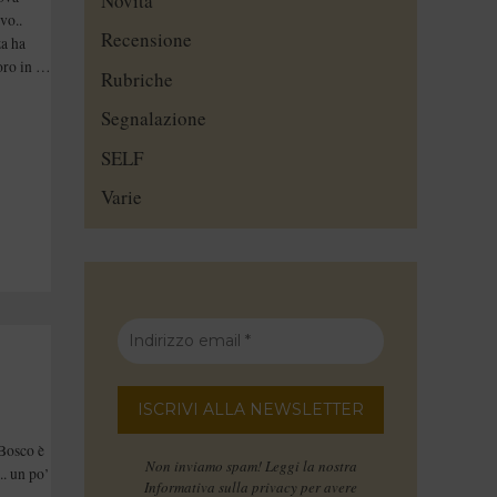
Novità
vo..
Recensione
za ha
voro in …
Rubriche
Segnalazione
SELF
Varie
,
 Bosco è
Non inviamo spam! Leggi la nostra
.. un po’
Informativa sulla privacy
per avere