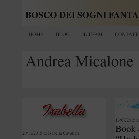
Vai
BOSCO DEI SOGNI FANTA
al
contenuto
HOME
BLOG
IL TEAM
CONTATT
Andrea Micalone
13/07/2015
d
Book 
20/11/2015
di
Isabella Cavallari
“Hodo