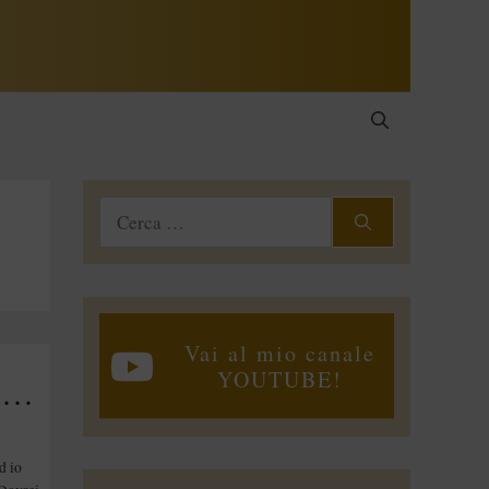
Ricerca
per:
Vai al mio canale
YOUTUBE!
Letture di Marzo 2015
d io