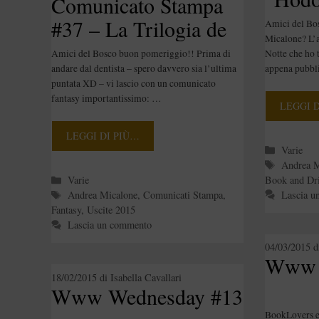
Comunicato Stampa
#37 – La Trilogia de
Amici del Bos
Micalone? L’a
“Il Tramonto della
Notte che ho 
Amici del Bosco buon pomeriggio!! Prima di
Luna” in volume
appena pubbl
andare dal dentista – spero davvero sia l’ultima
puntata XD – vi lascio con un comunicato
unico!
fantasy importantissimo: …
LEGGI 
LEGGI DI PIÙ…
Categori
Varie
Tag
Andrea M
Categorie
Book and Dr
Varie
Tag
Lascia u
Andrea Micalone
,
Comunicati Stampa
,
Fantasy
,
Uscite 2015
Lascia un commento
04/03/2015
d
Www 
18/02/2015
di
Isabella Cavallari
Www Wednesday #13
BookLovers e 