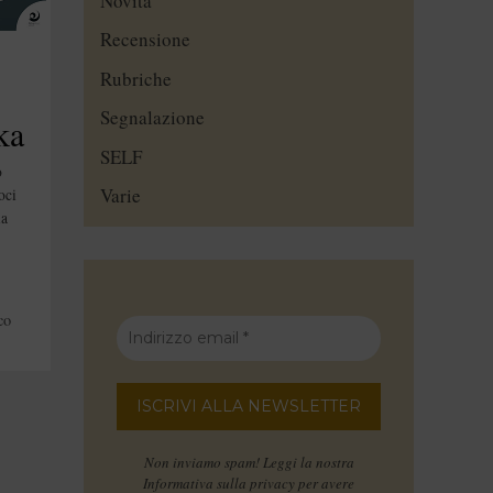
Novità
Recensione
Rubriche
Segnalazione
ka
SELF
o
Varie
oci
la
co
Non inviamo spam! Leggi la nostra
Informativa sulla privacy
per avere