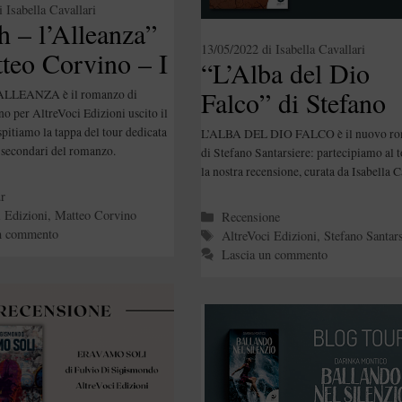
i
Isabella Cavallari
h – l’Alleanza”
13/05/2022
di
Isabella Cavallari
teo Corvino – I
“L’Alba del Dio
naggi Secondari
Falco” di Stefano
ALLEANZA è il romanzo di
o per AltreVoci Edizioni uscito il
Santarsiere
pitiamo la tappa del tour dedicata
L’ALBA DEL DIO FALCO è il nuovo r
 secondari del romanzo.
di Stefano Santarsiere: partecipiamo al 
la nostra recensione, curata da Isabella C
e
r
i Edizioni
,
Matteo Corvino
Categorie
Recensione
n commento
Tag
AltreVoci Edizioni
,
Stefano Santars
Lascia un commento