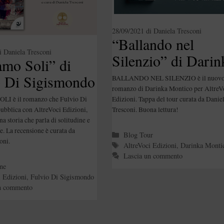
28/09/2021
di
Daniela Tresconi
“Ballando nel
i
Daniela Tresconi
Silenzio” di Darin
amo Soli” di
Montico
o Di Sigismondo
BALLANDO NEL SILENZIO è il nuov
romanzo di Darinka Montico per AltreV
Edizioni. Tappa del tour curata da Danie
I è il romanzo che Fulvio Di
Tresconi. Buona lettura!
bblica con AltreVoci Edizioni,
a storia che parla di solitudine e
ere. La recensione è curata da
Categorie
Blog Tour
oni.
Tag
AltreVoci Edizioni
,
Darinka Monti
Lascia un commento
e
ne
i Edizioni
,
Fulvio Di Sigismondo
n commento