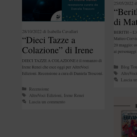
25/05/2022
d
“Berit
di Mat
Perso
28/10/2022
di
Isabella Cavallari
BERITH – L’
“Dieci Tazze a
Matteo Corvin
20 maggio: os
Colazione” di Irene
ai personaggi
Renei
DIECI TAZZE A COLAZIONE è il romanzo di
Categori
Blog Tou
Irene Renei che esce oggi per AltreVoci
Tag
AltreVoc
Edizioni. Recensione a cura di Daniela Tresconi.
Lascia u
Categorie
Recensione
Tag
AltreVoci Edizioni
,
Irene Renei
Lascia un commento