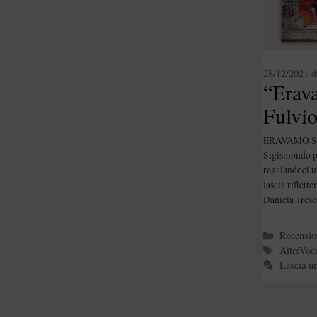
28/12/2021
d
“Erav
Fulvi
ERAVAMO SOL
Sigismondo pu
regalandoci un
lascia riflett
Daniela Tresc
Categori
Recensio
Tag
AltreVoc
Lascia u