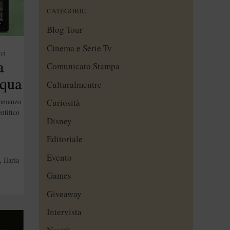
CATEGORIE
Blog Tour
Cinema e Serie Tv
ci
a
Comunicato Stampa
squa
Culturalmentre
Curiosità
omanzo
entifico
Disney
Editoriale
Evento
,
Ilaria
Games
Giveaway
Intervista