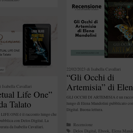
22/02/2023
di
Isabella Cavallari
“Gli Occhi di
Artemisia” di Ele
i
Isabella Cavallari
tual Life One”
Mandolini
GLI OCCHI DI ARTEMISIA è un racco
da Talato
lungo di Elena Mandolini pubblicato co
Digital. Buona lettura.
IFE ONE è il racconto lungo che
pubblica con Delos Digital. La
Categorie
Recensione
urata da Isabella Cavallari.
Tag
Delos Digital
,
Ebook
,
Elena Mando