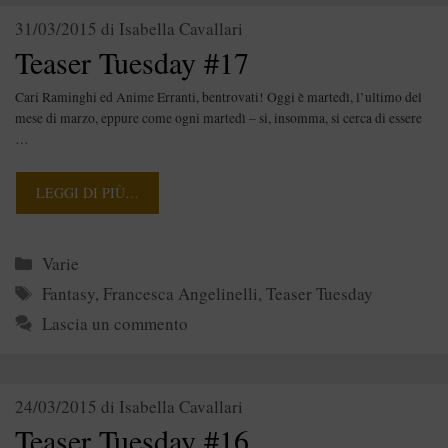
31/03/2015
di
Isabella Cavallari
Teaser Tuesday #17
Cari Raminghi ed Anime Erranti, bentrovati! Oggi è martedì, l’ultimo del
mese di marzo, eppure come ogni martedì – si, insomma, si cerca di essere
…
LEGGI DI PIÙ…
Categorie
Varie
Tag
Fantasy
,
Francesca Angelinelli
,
Teaser Tuesday
Lascia un commento
24/03/2015
di
Isabella Cavallari
Teaser Tuesday #16