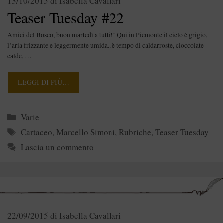
13/10/2015
di
Isabella Cavallari
Teaser Tuesday #22
Amici del Bosco, buon martedì a tutti!! Qui in Piemonte il cielo è grigio,
l’aria frizzante e leggermente umida.. è tempo di caldarroste, cioccolate
calde, …
LEGGI DI PIÙ…
Categorie
Varie
Tag
Cartaceo
,
Marcello Simoni
,
Rubriche
,
Teaser Tuesday
Lascia un commento
22/09/2015
di
Isabella Cavallari