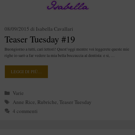
08/09/2015
di
Isabella Cavallari
Teaser Tuesday #19
Buongiorno a tutti, cari lettori! Quest’oggi mentre voi leggerete queste mie
righe io sarò a far vedere la mia bella boccuccia al dentista: e si, …
LEGGI DI PIÙ…
Categorie
Varie
Tag
Anne Rice
,
Rubriche
,
Teaser Tuesday
4 commenti