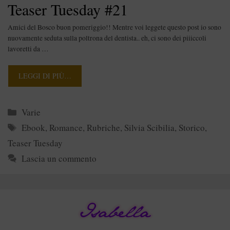
Teaser Tuesday #21
Amici del Bosco buon pomeriggio!! Mentre voi leggete questo post io sono
nuovamente seduta sulla poltrona del dentista.. eh, ci sono dei piiiccoli
lavoretti da …
LEGGI DI PIÙ…
Categorie
Varie
Tag
Ebook
,
Romance
,
Rubriche
,
Silvia Scibilia
,
Storico
,
Teaser Tuesday
Lascia un commento