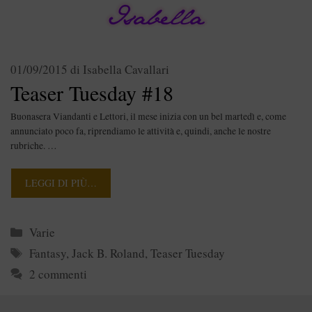
01/09/2015
di
Isabella Cavallari
Teaser Tuesday #18
Buonasera Viandanti e Lettori, il mese inizia con un bel martedì e, come
annunciato poco fa, riprendiamo le attività e, quindi, anche le nostre
rubriche. …
LEGGI DI PIÙ…
Categorie
Varie
Tag
Fantasy
,
Jack B. Roland
,
Teaser Tuesday
2 commenti