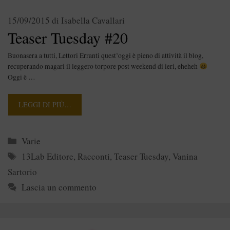
15/09/2015
di
Isabella Cavallari
Teaser Tuesday #20
Buonasera a tutti, Lettori Erranti quest’oggi è pieno di attività il blog,
recuperando magari il leggero torpore post weekend di ieri, eheheh
Oggi è …
LEGGI DI PIÙ…
Categorie
Varie
Tag
13Lab Editore
,
Racconti
,
Teaser Tuesday
,
Vanina
Sartorio
Lascia un commento