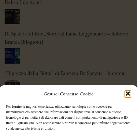
Delrio [blogtour]
Di Spade e di Eroi, Storie di Lame Leggendarie – Roberto
Branca [blogtour]
“Il prezzo della Notte” di Fabrizio De Sanctis – blogtour
Gestisci Consenso Cookie
Di Spade e di Eroi – Storie di Lame Leggendarie
Per fornire le migliori esperienze, utilizziamo tecnologie come i cookie per
memorizzare e/o accedere alle informazioni del dispositivo. Il consenso a queste
tecnologie ci permetterà di elaborare dati come il comportamento di navigazione o ID
unici su questo sito. Non acconsentire o ritirare il consenso può influire negativamente
su alcune caratteristiche e funzioni.
Shelley Project: al via l’edizione 2026