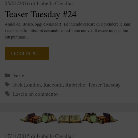
05/01/2016
di
Isabella Cavallari
Teaser Tuesday #24
Amici del Bosco, oggi è Martedì!! Ed intendo cercare di riprendere le sane
vecchie belle abitudini cercando, quest’anno nuovo, di essere un pochino
più puntuale …
LEGGI DI PIÙ…
Categorie
Varie
Tag
Jack London
,
Racconti
,
Rubriche
,
Teaser Tuesday
Lascia un commento
17/11/2015
di
Isabella Cavallari