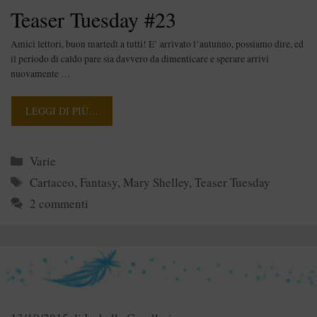
Teaser Tuesday #23
Amici lettori, buon martedì a tutti! E’ arrivato l’autunno, possiamo dire, ed
il periodo di caldo pare sia davvero da dimenticare e sperare arrivi
nuovamente …
LEGGI DI PIÙ…
Categorie
Varie
Tag
Cartaceo
,
Fantasy
,
Mary Shelley
,
Teaser Tuesday
2 commenti