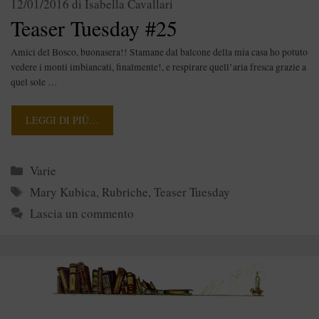
12/01/2016
di
Isabella Cavallari
Teaser Tuesday #25
Amici del Bosco, buonasera!! Stamane dal balcone della mia casa ho potuto
vedere i monti imbiancati, finalmente!, e respirare quell’aria fresca grazie a
quel sole …
LEGGI DI PIÙ…
Categorie
Varie
Tag
Mary Kubica
,
Rubriche
,
Teaser Tuesday
Lascia un commento