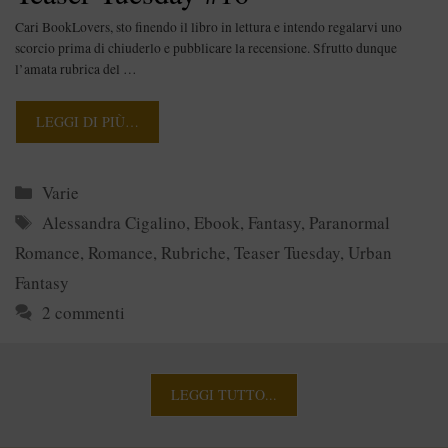
Cari BookLovers, sto finendo il libro in lettura e intendo regalarvi uno
scorcio prima di chiuderlo e pubblicare la recensione. Sfrutto dunque
l’amata rubrica del …
LEGGI DI PIÙ…
Categorie
Varie
Tag
Alessandra Cigalino
,
Ebook
,
Fantasy
,
Paranormal
Romance
,
Romance
,
Rubriche
,
Teaser Tuesday
,
Urban
Fantasy
2 commenti
LEGGI TUTTO...